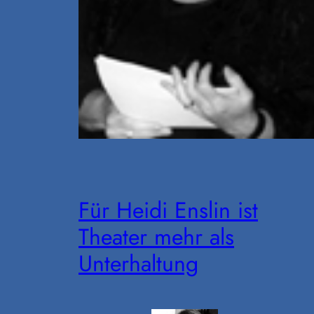
Für Heidi Enslin ist
Theater mehr als
Unterhaltung