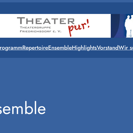
rogramm
Repertoire
Ensemble
Highlights
Vorstand
Wir s
semble