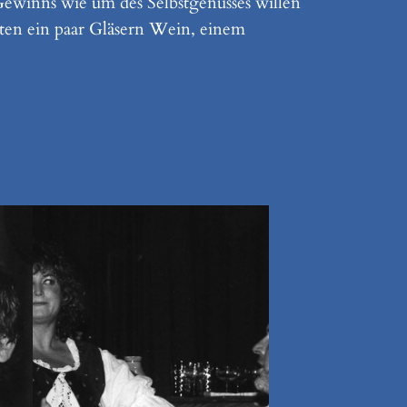
Gewinns wie um des Selbstgenusses willen
gelten ein paar Gläsern Wein, einem