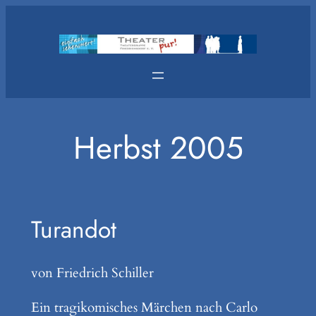
Zum
Inhalt
springen
Herbst 2005
Turandot
von Friedrich Schiller
Ein tragikomisches Märchen nach Carlo