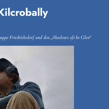
ilcrobally
gruppe Friedrichsdorf und den „Shadows oft he Glen“