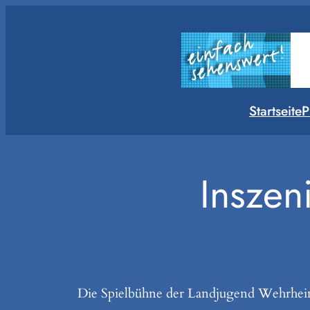
Zum
Inhalt
springen
Startseite
P
Inszen
Die Spielbühne der Landjugend Wehrhei