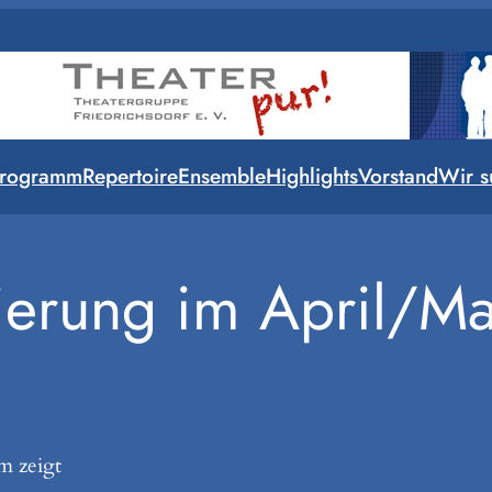
rogramm
Repertoire
Ensemble
Highlights
Vorstand
Wir s
ierung im April/M
m zeigt