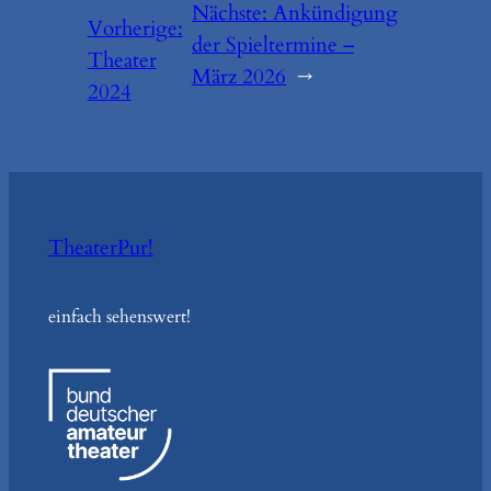
Nächste:
Ankündigung
Vorherige:
der Spieltermine –
Theater
März 2026
→
2024
TheaterPur!
einfach sehenswert!