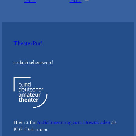
2011
2012
→
TheaterPur!
einfach sehenswert!
Hier ist Ihr
Aufnahmeantrag zum Downloaden
als
PDF-Dokument.