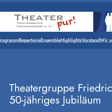
rogramm
Repertoire
Ensemble
Highlights
Vorstand
Wir s
Theatergruppe Friedric
50-jähriges Jubiläum