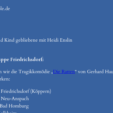
le.de
und Kind gebliebene mit Heidi Enslin
ppe Friedrichsdorf:
n wir die Tragikkomödie „
Die Ratten
“ von Gerhard Haup
rken:
 Friedrichsdorf (Köppern)
s Neu-Anspach
r Bad Homburg