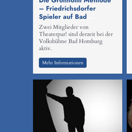
Die Grönholm Methode
– Friedrichsdorfer
Spieler auf Bad
Homburgs Volksbühne
Zwei Mitglieder von
Theaterpur! sind derzeit bei der
Volksbühne Bad Homburg
aktiv.
Mehr Informationen