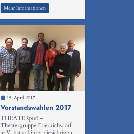
Mehr Informationen
15. April 2017
Vorstandswahlen 2017
THEATERpur! –
Theatergruppe Friedrichsdorf
.e.V. hat auf ihrer diesjährigen