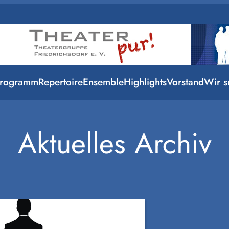
rogramm
Repertoire
Ensemble
Highlights
Vorstand
Wir s
Aktuelles Archiv